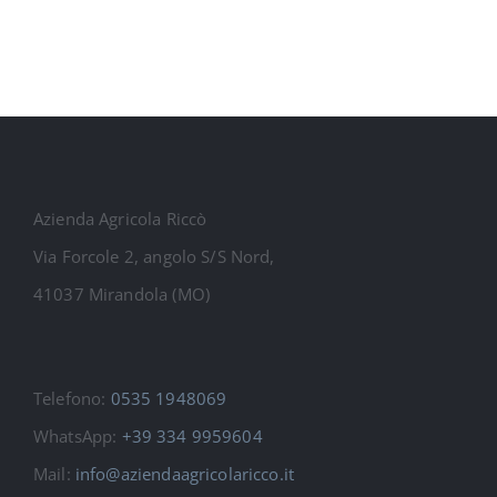
Azienda Agricola Riccò
Via Forcole 2, angolo S/S Nord,
41037 Mirandola (MO)
Telefono:
0535 1948069
WhatsApp:
+39 334 9959604
Mail:
info@aziendaagricolaricco.it