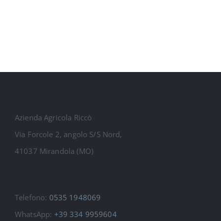
Azienda Agricola Riccò
Via Forcole 2, angolo S/S Nord,
41037 Mirandola (MO)
Telefono:
0535 1948069
WhatsApp:
+39 334 9959604