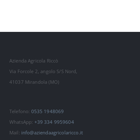
Azienda Agricola Riccò
Via Forcole 2, angolo S/S Nord,
41037 Mirandola (MO)
Telefono:
0535 1948069
WhatsApp:
+39 334 9959604
Mail:
info@aziendaagricolaricco.it