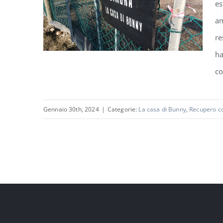
es
am
re
ha
co
Gennaio 30th, 2024
|
Categorie:
La casa di Bunny
,
Recupero co