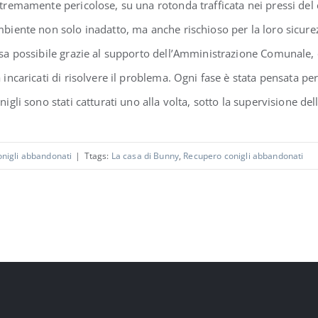
tremamente pericolose, su una rotonda trafficata nei pressi del
biente non solo inadatto, ma anche rischioso per la loro sicurezz
sa possibile grazie al supporto dell’Amministrazione Comunale, c
 incaricati di risolvere il problema. Ogni fase è stata pensata pe
nigli sono stati catturati uno alla volta, sotto la supervisione dell’
nigli abbandonati
|
Ttags:
La casa di Bunny
,
Recupero conigli abbandonati