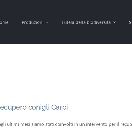
ome
Produzioni
Tutela della biodiversità
S
ecupero conigli Carpi
gli ultimi mesi siamo stati coinvolti in un intervento per il recu