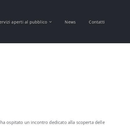
ervizi aperti al pubblico
News
Contatti
ha ospitato un incontro dedicato alla scoperta delle