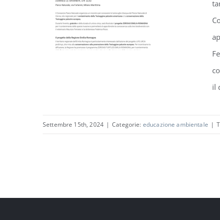
ta
Co
ap
Fe
co
il
Settembre 15th, 2024
|
Categorie:
educazione ambientale
|
T